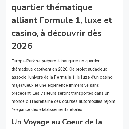
quartier thématique
alliant Formule 1, luxe et
casino, à découvrir dès
2026
Europa-Park se prépare à inaugurer un quartier
thématique captivant en 2026. Ce projet audacieux
associe l’univers de la
Formule 1
, le
luxe
d’un casino
majestueux et une expérience immersive sans
précédent. Les visiteurs seront transportés dans un
monde où l’adrénaline des courses automobiles rejoint
l’élégance des établissements étoilés.
Un Voyage au Coeur de la