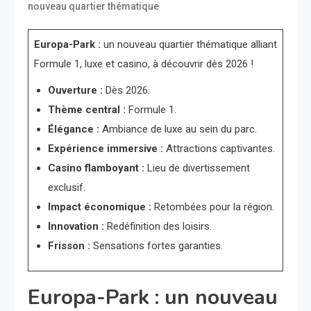
nouveau quartier thématique
Europa-Park :
un nouveau quartier thématique alliant
Formule 1, luxe et casino, à découvrir dès 2026 !
Ouverture :
Dès 2026.
Thème central :
Formule 1.
Élégance :
Ambiance de luxe au sein du parc.
Expérience immersive :
Attractions captivantes.
Casino flamboyant :
Lieu de divertissement
exclusif.
Impact économique :
Retombées pour la région.
Innovation :
Redéfinition des loisirs.
Frisson :
Sensations fortes garanties.
Europa-Park : un nouveau