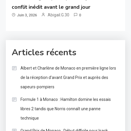
conflit inédit avant le grand jour
Abigail.G.30
Juin 3, 2026
0
Articles récents
Albert et Charlène de Monaco en première ligne lors
de la réception d’avant Grand Prix et auprès des
sapeurs-pompiers
Formule 1 à Monaco : Hamilton domine les essais
libres 2 tandis que Norris connaît une panne
technique
Grand Prix de Monaco : Début difficile pour Isack