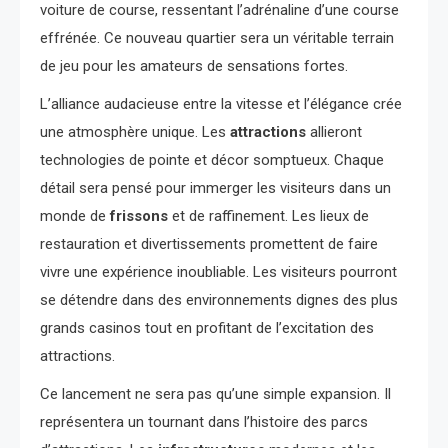
voiture de course, ressentant l’adrénaline d’une course
effrénée. Ce nouveau quartier sera un véritable terrain
de jeu pour les amateurs de sensations fortes.
L’alliance audacieuse entre la vitesse et l’élégance crée
une atmosphère unique. Les
attractions
allieront
technologies de pointe et décor somptueux. Chaque
détail sera pensé pour immerger les visiteurs dans un
monde de
frissons
et de raffinement. Les lieux de
restauration et divertissements promettent de faire
vivre une expérience inoubliable. Les visiteurs pourront
se détendre dans des environnements dignes des plus
grands casinos tout en profitant de l’excitation des
attractions.
Ce lancement ne sera pas qu’une simple expansion. Il
représentera un tournant dans l’histoire des parcs