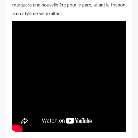
marquera une nouvelle ère pour le parc, alliant le frisson
à un style de vie exaltant.