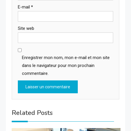
E-mail
*
Site web
Enregistrer mon nom, mon e-mail et mon site
dans le navigateur pour mon prochain
commentaire.
Related Posts