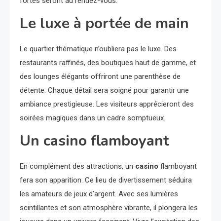
fortes seront au rendez-vous.
Le luxe à portée de main
Le quartier thématique n’oubliera pas le luxe. Des
restaurants raffinés, des boutiques haut de gamme, et
des lounges élégants offriront une parenthèse de
détente. Chaque détail sera soigné pour garantir une
ambiance prestigieuse. Les visiteurs apprécieront des
soirées magiques dans un cadre somptueux.
Un casino flamboyant
En complément des attractions, un
casino
flamboyant
fera son apparition. Ce lieu de divertissement séduira
les amateurs de jeux d’argent. Avec ses lumières
scintillantes et son atmosphère vibrante, il plongera les