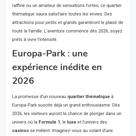
raffiné ou un amateur de sensations fortes, ce quartier
thématique saura satisfaire toutes les envies. Des
attractions pour petits et grands garantiront le plaisir de
toute la famille. L’aventure commence dès 2026, soyez
prêts à vivre l’intensité.
Europa-Park : une
expérience inédite en
2026
La promesse d’un nouveau
quartier thématique
à
Europa-Park suscite déjà un grand enthousiasme. Dès
2026, les visiteurs auront la chance de plonger dans un
univers où la
Formule 1
, le
luxe
et l’univers des
casinos
se mêlent. Imaginez-vous au volant d’une