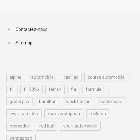
Contactez-nous
Sitemap
alpine
automobile
cadillac
course automobile
f1
f1 2026
ferrari
fia
formule 1
grand prix
hamilton
isack hadjar
lando norris
lewis hamilton
max verstappen
mclaren
mercedes
red bull
sport automobile
verstappen