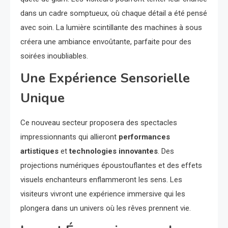
dans un cadre somptueux, où chaque détail a été pensé
avec soin. La lumière scintillante des machines à sous
créera une ambiance envoûtante, parfaite pour des
soirées inoubliables.
Une Expérience Sensorielle
Unique
Ce nouveau secteur proposera des spectacles
impressionnants qui allieront
performances
artistiques
et
technologies innovantes
. Des
projections numériques époustouflantes et des effets
visuels enchanteurs enflammeront les sens. Les
visiteurs vivront une expérience immersive qui les
plongera dans un univers où les rêves prennent vie.