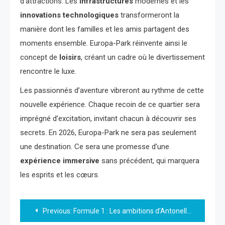
d’attractions. Les
infrastructures
modernes et les
innovations technologiques
transformeront la
manière dont les familles et les amis partagent des
moments ensemble. Europa-Park réinvente ainsi le
concept de
loisirs
, créant un cadre où le divertissement
rencontre le luxe.
Les passionnés d’aventure vibreront au rythme de cette
nouvelle expérience. Chaque recoin de ce quartier sera
imprégné d’excitation, invitant chacun à découvrir ses
secrets. En 2026, Europa-Park ne sera pas seulement
une destination. Ce sera une promesse d’une
expérience immersive
sans précédent, qui marquera
les esprits et les cœurs.
Navigation
Previous:
Formule 1 : Les ambitions d’Antonelli pour sa première année en compétition