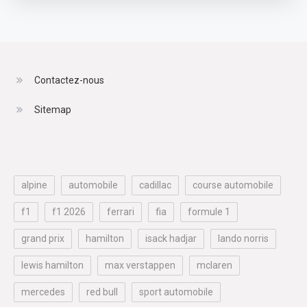
Contactez-nous
Sitemap
alpine
automobile
cadillac
course automobile
f1
f1 2026
ferrari
fia
formule 1
grand prix
hamilton
isack hadjar
lando norris
lewis hamilton
max verstappen
mclaren
mercedes
red bull
sport automobile