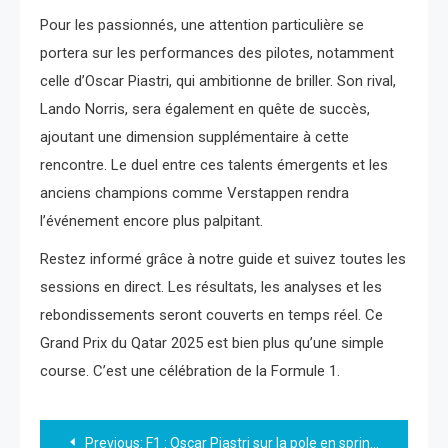
Pour les passionnés, une attention particulière se
portera sur les performances des pilotes, notamment
celle d’Oscar Piastri, qui ambitionne de briller. Son rival,
Lando Norris, sera également en quête de succès,
ajoutant une dimension supplémentaire à cette
rencontre. Le duel entre ces talents émergents et les
anciens champions comme Verstappen rendra
l’événement encore plus palpitant.
Restez informé grâce à notre guide et suivez toutes les
sessions en direct. Les résultats, les analyses et les
rebondissements seront couverts en temps réel. Ce
Grand Prix du Qatar 2025 est bien plus qu’une simple
course. C’est une célébration de la Formule 1.
Navigation
Previous:
F1 : Oscar Piastri sur la pole en sprint au GP du Qatar, Norris prêt à bondir