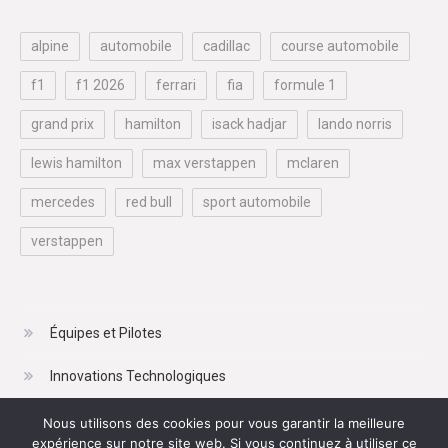
alpine
automobile
cadillac
course automobile
f1
f1 2026
ferrari
fia
formule 1
grand prix
hamilton
isack hadjar
lando norris
lewis hamilton
max verstappen
mclaren
mercedes
red bull
sport automobile
verstappen
Équipes et Pilotes
Innovations Technologiques
Résultats et Classements
Nous utilisons des cookies pour vous garantir la meilleure
expérience sur notre site web. Si vous continuez à utiliser ce