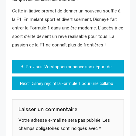
Cette initiative promet de donner un nouveau souffle à
la F1. En mêlant sport et divertissement, Disney+ fait
entrer la Formule 1 dans une ère moderne. L’accès à ce
sport d’élite devient un rêve réalisable pour tous. La
passion de la F1 ne connaît plus de frontières !
Navigation
Previous:
Verstappen annonce son départ de la F1, c’est confirmé !
de
Next:
Disney rejoint la Formule 1 pour une collaboration inédite avec Mickey Mouse sur la grille de départ en 2026
l’article
Laisser un commentaire
Votre adresse e-mail ne sera pas publiée.
Les
champs obligatoires sont indiqués avec
*