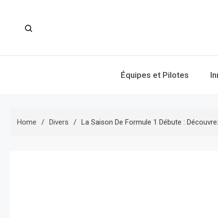
Skip
to
content
Équipes et Pilotes
I
Home
Divers
La Saison De Formule 1 Débute : Découvre