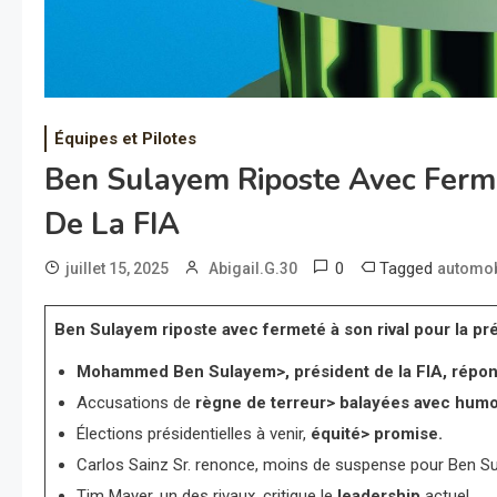
Équipes et Pilotes
Ben Sulayem Riposte Avec Ferme
De La FIA
0
Tagged
juillet 15, 2025
Abigail.G.30
automob
Ben Sulayem riposte avec fermeté à son rival pour la pr
Mohammed Ben Sulayem>, président de la FIA, répond
Accusations de
règne de terreur> balayées avec humo
Élections présidentielles à venir,
équité> promise.
Carlos Sainz Sr. renonce, moins de suspense pour Ben S
Tim Mayer, un des rivaux, critique le
leadership
actuel.