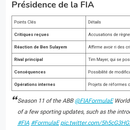
Présidence de la FIA
Points Clés
Détails
Critiques reçues
Accusations de règne d
Réaction de Ben Sulayem
Affirme avoir ri des c
Rival principal
Tim Mayer, qui se posi
Conséquences
Possibilité de modifi
Opérations internes
Projets de réformes co
Season 11 of the ABB
@FIAFormulaE
World 
of a few sporting updates, such as the intr
#FIA
#FormulaE
pic.twitter.com/5h5cG3H