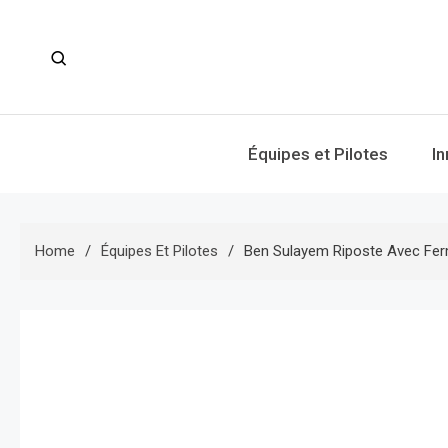
Skip
to
content
Équipes et Pilotes
I
Home
Équipes Et Pilotes
Ben Sulayem Riposte Avec Ferm