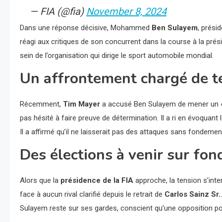
— FIA (@fia)
November 8, 2024
Dans une réponse décisive, Mohammed
Ben Sulayem
, prési
réagi aux critiques de son concurrent dans la course à la pré
sein de l’organisation qui dirige le sport automobile mondial.
Un affrontement chargé de t
Récemment,
Tim Mayer
a accusé Ben Sulayem de mener un « r
pas hésité à faire preuve de détermination. Il a ri en évoquant
Il a affirmé qu’il ne laisserait pas des attaques sans fondem
Des élections à venir sur fond
Alors que la
présidence de la FIA
approche, la tension s’inte
face à aucun rival clarifié depuis le retrait de
Carlos Sainz Sr.
Sulayem reste sur ses gardes, conscient qu’une opposition po