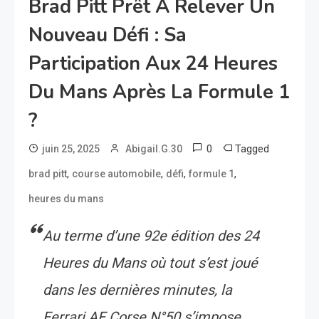
Brad Pitt Prêt À Relever Un
Nouveau Défi : Sa
Participation Aux 24 Heures
Du Mans Après La Formule 1
?
0
Tagged
juin 25, 2025
Abigail.G.30
,
,
,
,
brad pitt
course automobile
défi
formule 1
heures du mans
Au terme d’une 92e édition des 24
Heures du Mans où tout s’est joué
dans les dernières minutes, la
Ferrari AF Corse N°50 s’impose