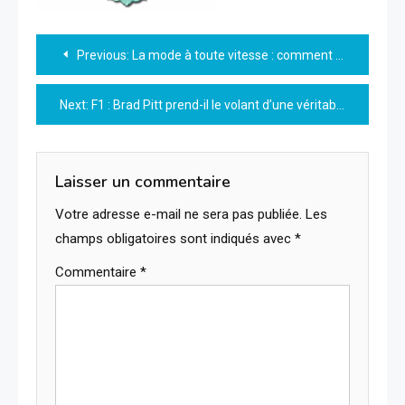
Navigation
Previous:
La mode à toute vitesse : comment les pilotes de Formule 1 s’imposent comme icônes du style
de
Next:
F1 : Brad Pitt prend-il le volant d’une véritable Formule 1 pour son film ?
l’article
Laisser un commentaire
Votre adresse e-mail ne sera pas publiée.
Les
champs obligatoires sont indiqués avec
*
Commentaire
*