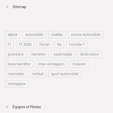
Sitemap
alpine
automobile
cadillac
course automobile
f1
f1 2026
ferrari
fia
formule 1
grand prix
hamilton
isack hadjar
lando norris
lewis hamilton
max verstappen
mclaren
mercedes
red bull
sport automobile
verstappen
Équipes et Pilotes