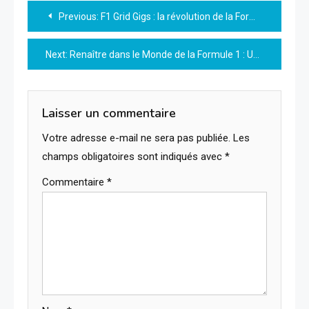
Navigation
Previous:
F1 Grid Gigs : la révolution de la Formule 1 débute à Austin !
de
Next:
Renaître dans le Monde de la Formule 1 : Un Défi Insurmontable ?
l’article
Laisser un commentaire
Votre adresse e-mail ne sera pas publiée.
Les
champs obligatoires sont indiqués avec
*
Commentaire
*