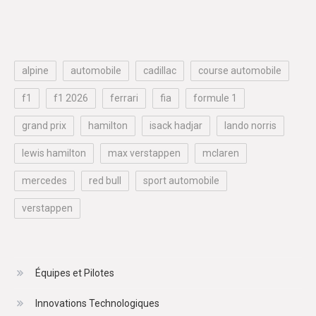
alpine
automobile
cadillac
course automobile
f1
f1 2026
ferrari
fia
formule 1
grand prix
hamilton
isack hadjar
lando norris
lewis hamilton
max verstappen
mclaren
mercedes
red bull
sport automobile
verstappen
Équipes et Pilotes
Innovations Technologiques