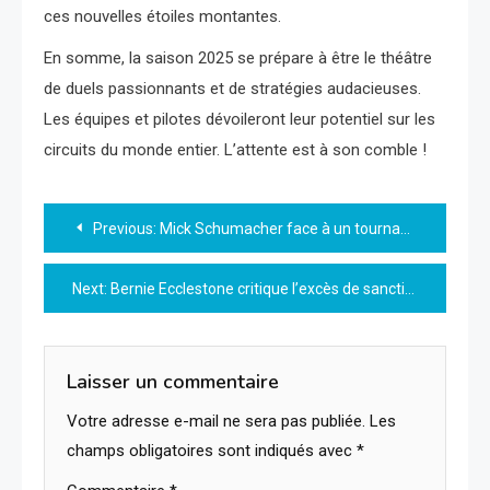
ces nouvelles étoiles montantes.
En somme, la saison 2025 se prépare à être le théâtre
de duels passionnants et de stratégies audacieuses.
Les équipes et pilotes dévoileront leur potentiel sur les
circuits du monde entier. L’attente est à son comble !
Navigation
Previous:
Mick Schumacher face à un tournant décisif dans sa carrière en Formule 1
de
Next:
Bernie Ecclestone critique l’excès de sanctions en Formule 1
l’article
Laisser un commentaire
Votre adresse e-mail ne sera pas publiée.
Les
champs obligatoires sont indiqués avec
*