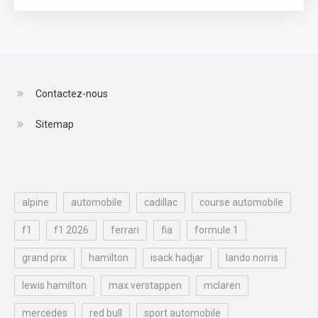
Contactez-nous
Sitemap
alpine
automobile
cadillac
course automobile
f1
f1 2026
ferrari
fia
formule 1
grand prix
hamilton
isack hadjar
lando norris
lewis hamilton
max verstappen
mclaren
mercedes
red bull
sport automobile