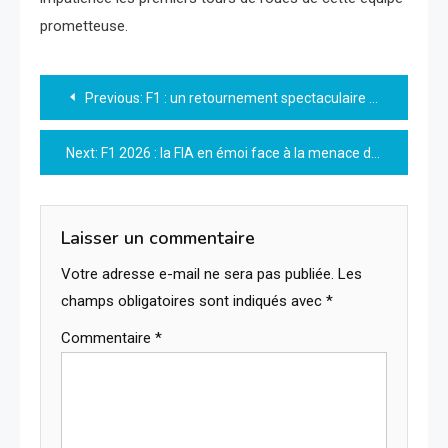
prometteuse.
Navigation
Previous:
F1 : un retournement spectaculaire dans le conflit financier lié au Grand Prix de Russie
de
Next:
F1 2026 : la FIA en émoi face à la menace des bolides atteignant 400 km/h !
l’article
Laisser un commentaire
Votre adresse e-mail ne sera pas publiée.
Les
champs obligatoires sont indiqués avec
*
Commentaire
*