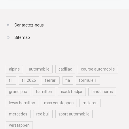
Contactez-nous
Sitemap
alpine
automobile
cadillac
course automobile
f1
f1 2026
ferrari
fia
formule 1
grand prix
hamilton
isack hadjar
lando norris
lewis hamilton
max verstappen
mclaren
mercedes
red bull
sport automobile
verstappen