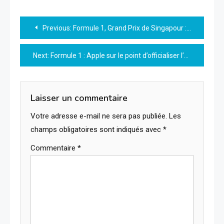
Navigation
Previous:
Formule 1, Grand Prix de Singapour : horaires et chaînes pour ne rien manquer de la course
de
Next:
Formule 1 : Apple sur le point d’officialiser l’acquisition des droits de diffusion aux États-Unis
l’article
Laisser un commentaire
Votre adresse e-mail ne sera pas publiée.
Les
champs obligatoires sont indiqués avec
*
Commentaire
*