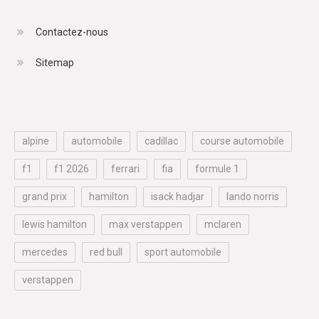
Contactez-nous
Sitemap
alpine
automobile
cadillac
course automobile
f1
f1 2026
ferrari
fia
formule 1
grand prix
hamilton
isack hadjar
lando norris
lewis hamilton
max verstappen
mclaren
mercedes
red bull
sport automobile
verstappen